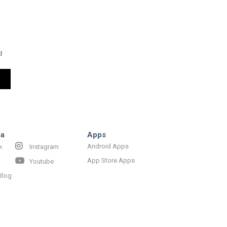
d
ia
Apps
Android Apps
k
Instagram
App Store Apps
Youtube
Blog