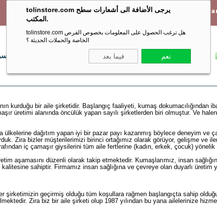
tolinstore.com يرجى الأضافة الى أشعارات سطح
Türkiye içi 1800 TL ve üzeri alışverişlerde Ücretsiz Kar
المكتب.
tolinstore.com هل ترغب الحصول على المعلومات بخصوص الفرص
الخاصة والحملات الحديثة ؟
الرئيسية
رجالي
نسائي
أطفال
اكسسو
نعم
فيما بعد
ının
kurduğu bir aile şirketidir. Başlangıç faaliyeti, kumaş dokumacılığından iba
amaşır üretimi alanında öncülük yapan sayılı şirketlerden biri olmuştur. Ve hal
a ülkelerine dağıtım yapan iyi bir pazar payı kazanmış böylece deneyim ve ça
duk. Zira bizler müşterilerimizi birinci ortağımız olarak görüyor, gelişme ve il
fından iç çamaşır giysilerini tüm aile fertlerine (kadın, erkek, çocuk) yönelik
üretim aşamasını düzenli olarak takip etmektedir. Kumaşlarımız, insan sağlığ
iş kalitesine sahiptir. Firmamız insan sağlığına ve çevreye olan duyarlı üretim
zler şirketimizin geçirmiş olduğu tüm koşullara rağmen başlangıçta sahip olduğ
ektedir. Zira biz bir aile şirketi olup 1987 yılından bu yana ailelerinize hiz