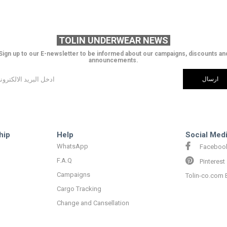
TOLIN UNDERWEAR NEWS
Sign up to our E-newsletter to be informed about our campaigns, discounts an
announcements.
ارسال
hip
Help
Social Med
WhatsApp
Faceboo
F.A.Q
Pinterest
Campaigns
Tolin-co.com 
Cargo Tracking
Change and Cansellation