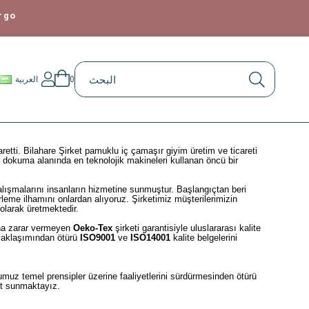
go
0
العربية
retti. Bilahare Şirket pamuklu iç çamaşır giyim üretim ve ticareti
en dokuma alanında en teknolojik makineleri kullanan öncü bir
lışmalarını insanların hizmetine sunmuştur. Başlangıçtan beri
erleme ilhamını onlardan alıyoruz. Şirketimiz müşterilerimizin
 olarak üretmektedir.
ına zarar vermeyen
Oeko-Tex
şirketi garantisiyle uluslararası kalite
 yaklaşımından ötürü
ISO9001
ve
ISO14001
kalite belgelerini
umuz temel prensipler üzerine faaliyetlerini sürdürmesinden ötürü
met sunmaktayız.