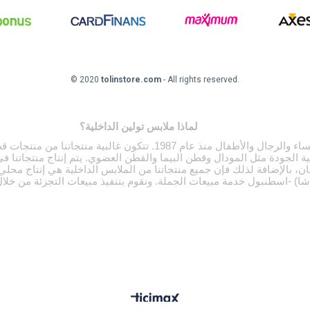
© 2020
tolinstore.com
- All rights reserved.
لماذا ملابس تولين الداخلية؟
ة الجودة مثل المودال وقطن البيما والقطن العضوي. يتم إنتاج منتجاتنا في م
سان، بالإضافة لذلك فإن جميع منتجاتنا من الملابس الداخلية هي إنتاج محل
) -اسطنبول خدمة مبيعات الجملة. ونقوم بتنفيذ مبيعات التجزئة من خلا