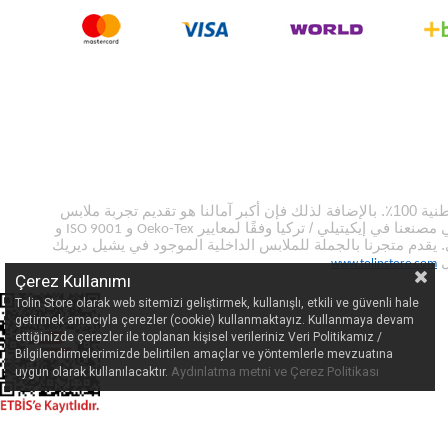
في قطاع الملابس الداخلية للنساء والرجال والأطفال منذ عام 1987. تتكون غالبية منتجاتنا من منتجات قطنية 100٪. بالإضافة لذلك فإن أكبر آمالنا هو تقديم تجربة ملابس
صنعنا في إيكيتيلي / تركيا وفقًا لمعايير
و
و
ISO 9001
Oeko-Tex
ي. يقدم متجرنا بالجملة للملابس الداخلية الموجود في يشيل ديريك
ل
.
www.tolinstore.com
Çerez Kullanımı
Tolin Store olarak web sitemizi geliştirmek, kullanışlı, etkili ve güvenli hale
getirmek amacıyla çerezler (cookie) kullanmaktayız. Kullanmaya devam
ettiğinizde çerezler ile toplanan kişisel verileriniz Veri Politikamız /
Bilgilendirmelerimizde belirtilen amaçlar ve yöntemlerle mevzuatına
Aydınlatma metni ve Çerez Politikası
uygun olarak kullanılacaktır.