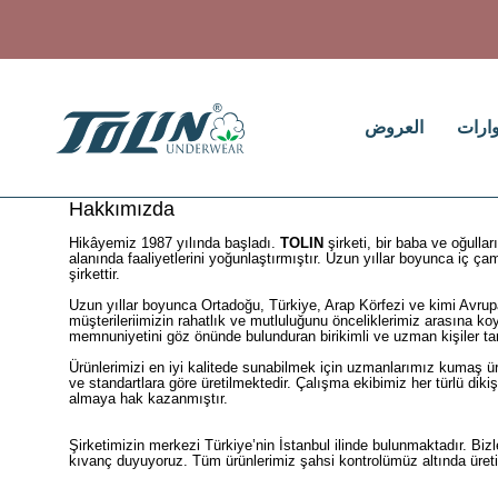
ارات
العروض
Hakkımızda
Hikâyemiz 1987 yılında başladı.
TOLIN
şirketi, bir baba ve oğullar
alanında faaliyetlerini yoğunlaştırmıştır. Uzun yıllar boyunca iç ç
şirkettir.
Uzun yıllar boyunca Ortadoğu, Türkiye, Arap Körfezi ve kimi Avrup
müşterileriimizin rahatlık ve mutluluğunu önceliklerimiz arasına koy
memnuniyetini göz önünde bulunduran birikimli ve uzman kişiler tara
Ürünlerimizi en iyi kalitede sunabilmek için uzmanlarımız kumaş 
ve standartlara göre üretilmektedir. Çalışma ekibimiz her türlü dik
almaya hak kazanmıştır.
Şirketimizin merkezi Türkiye’nin İstanbul ilinde bulunmaktadır. Bi
kıvanç duyuyoruz. Tüm ürünlerimiz şahsi kontrolümüz altında üretilm