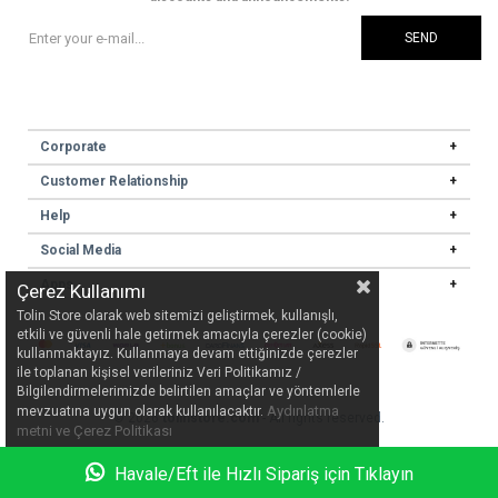
SEND
Corporate
Customer Relationship
Help
Social Media
Apps
Çerez Kullanımı
Tolin Store olarak web sitemizi geliştirmek, kullanışlı,
etkili ve güvenli hale getirmek amacıyla çerezler (cookie)
kullanmaktayız. Kullanmaya devam ettiğinizde çerezler
ile toplanan kişisel verileriniz Veri Politikamız /
Bilgilendirmelerimizde belirtilen amaçlar ve yöntemlerle
Aydınlatma
mevzuatına uygun olarak kullanılacaktır.
© 2026
tolinstore.com
- All rights reserved.
metni ve Çerez Politikası
Havale/Eft ile Hızlı Sipariş için Tıklayın