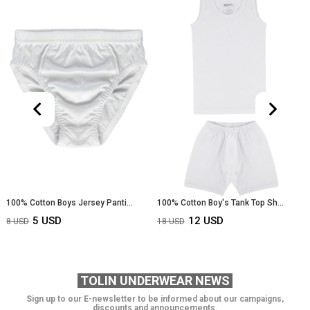
Sale
Sale
le
%36Sale
%35Sale
100% Cotton Boys Jersey Panties 234
100% Cotton Boy's Tank Top Shorts Set 8315
5 USD
12 USD
8 USD
18 USD
TOLIN UNDERWEAR NEWS
Sign up to our E-newsletter to be informed about our campaigns,
discounts and announcements.