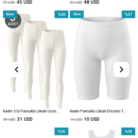
45 USD
48 USD
70 USD
82 USD
New
%36
New
%37
Item
Sale
Item
Sale
le
%36Sale
%37Sale
Kadın 3 lü Pamuklu Likralı Uzun Tayt 7217
Kadın Pamuklu Likralı Dizüstü Tayt 4247
31 USD
10 USD
49 USD
16 USD
%36
%35