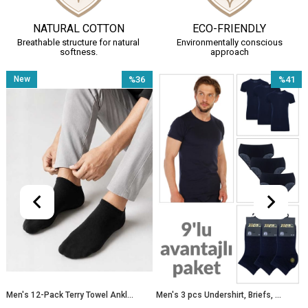
NATURAL COTTON
ECO-FRIENDLY
Breathable structure for natural
Environmentally conscious
softness.
approach
New
%36
%41
Item
Sale
Sale
le
%36Sale
%41Sale
Men's 12-Pack Terry Towel Ankle Socks 096
Men's 3 pcs Undershirt, Briefs, and Socks Underwear Combination Set - SET2