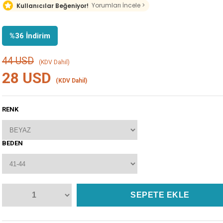
Yorumları İncele >
Kullanıcılar Beğeniyor!
%
36
İndirim
44 USD
(KDV Dahil)
28 USD
(KDV Dahil)
RENK
BEDEN