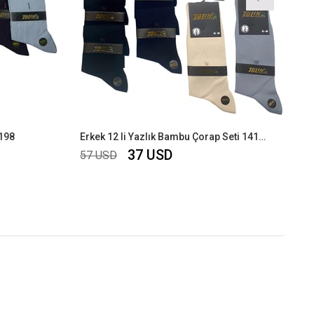
4198
Erkek 12 li Yazlık Bambu Çorap Seti 14184
37 USD
57 USD