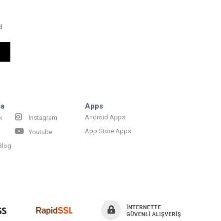
d
ia
Apps
Android Apps
k
Instagram
App Store Apps
Youtube
Blog