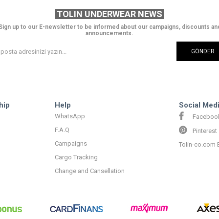
TOLIN UNDERWEAR NEWS
Sign up to our E-newsletter to be informed about our campaigns, discounts an
announcements.
GÖNDER
hip
Help
Social Med
WhatsApp
Faceboo
F.A.Q
Pinterest
Campaigns
Tolin-co.com 
Cargo Tracking
Change and Cansellation