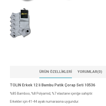
ÜRÜN ÖZELLIKLERI
YORUMLAR
(0)
TOLIN Erkek 12 li Bambu Patik Çorap Seti 10536
%85 Bamboo, %8 Polyamid, %7 elastane içeriğe sahiptir.
Erkekler için 41-44 ayak numarasına uygundur.