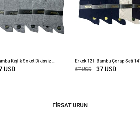
Erkek 12 li Bambu Kışlık Soket Dikişsiz Çorap Seti 14600
Erkek 12 li Bambu Çorap Seti 1
7 USD
37 USD
57 USD
FIRSAT URUN