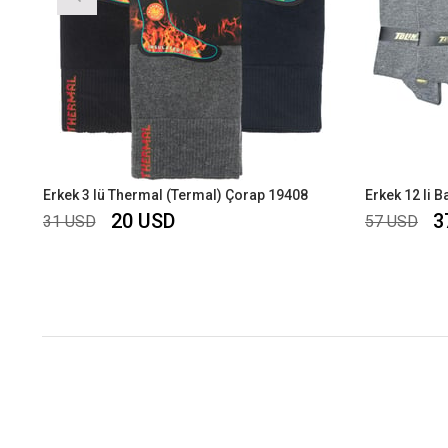
Erkek 3 lü Thermal (Termal) Çorap 19408
20 USD
3
31 USD
57 USD