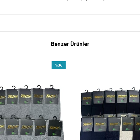
Benzer Ürünler
%36
İndirim
%36İndirim