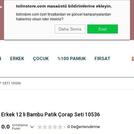
tolinstore.com masaüstü bildirimlerine ekleyin.
1800 TL ve üzeri alışverişlerde Ücretsiz Kargo
tolinstore.com özel fırsatlardan ve güncel kampanyalardan
haberiniz olsun ister misiniz?
Daha Sonra
Evet
N
ERKEK
ÇOCUK
%100 PAMUK
FIRSAT
 SETI 10536
Erkek 12 li Bambu Patik Çorap Seti 10536
0.0
Ortalama
0 Değerlendirme
Puan