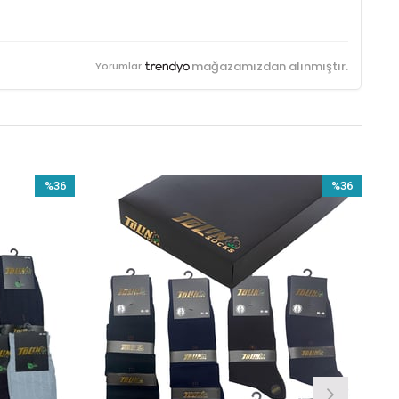
mağazamızdan alınmıştır.
Yorumlar
%36
%36
İndirim
İndirim
%36İndirim
%36İndirim