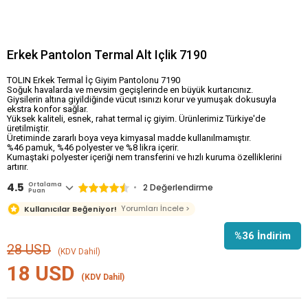
Erkek Pantolon Termal Alt Içlik 7190
TOLIN Erkek Termal İç Giyim Pantolonu 7190
Soğuk havalarda ve mevsim geçişlerinde en büyük kurtarıcınız.
Giysilerin altına giyildiğinde vücut ısınızı korur ve yumuşak dokusuyla
ekstra konfor sağlar.
Yüksek kaliteli, esnek, rahat termal iç giyim. Ürünlerimiz Türkiye'de
üretilmiştir.
Üretiminde zararlı boya veya kimyasal madde kullanılmamıştır.
%46 pamuk, %46 polyester ve %8 likra içerir.
Kumaştaki polyester içeriği nem transferini ve hızlı kuruma özelliklerini
artırır.
4.5
Ortalama
2 Değerlendirme
Puan
Yorumları İncele >
Kullanıcılar Beğeniyor!
%
36
İndirim
28 USD
(KDV Dahil)
18 USD
(KDV Dahil)