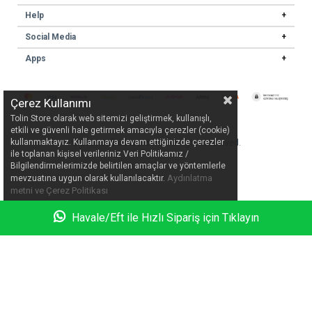
Help
Social Media
Apps
Çerez Kullanımı
Tolin Store olarak web sitemizi geliştirmek, kullanışlı,
etkili ve güvenli hale getirmek amacıyla çerezler (cookie)
kullanmaktayız. Kullanmaya devam ettiğinizde çerezler
© 2026
tolinstore.com
- All rights reserved.
ile toplanan kişisel verileriniz Veri Politikamız /
Bilgilendirmelerimizde belirtilen amaçlar ve yöntemlerle
Aydınlatma
mevzuatına uygun olarak kullanılacaktır.
.
metni ve Çerez Politikası
Havale/Eft ile Hızlı Sipariş için Tıklayın